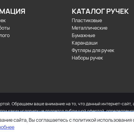
МАЦИЯ
КАТАЛОГ РУЧЕК
чек
Пластиковые
боты
Металлические
лого
Бумажные
Карандаши
Футляры для ручек
Наборы ручек
той. Обращаем ваше внимание на то, что данный интернет-сайт, 
 при каких условиях не является публичной офертой, определяем
и стоимости указанных товаров и (или) услуг, пожалуйста, обра
ание сайта, Вы соглашаетесь с политикой использования 
робнее