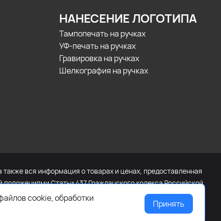
НАНЕСЕНИЕ ЛОГОТИПА
Тампопечать на ручках
УФ-печать на ручках
Гравировка на ручках
Шелкография на ручках
а также вся информация о товарах и ценах, предоставленная
ой положениями Статьи 437 Гражданского кодекса Российской
щайтесь к менеджеру сайта с помощью специальной формы
файлов cookie, обработки
Принять