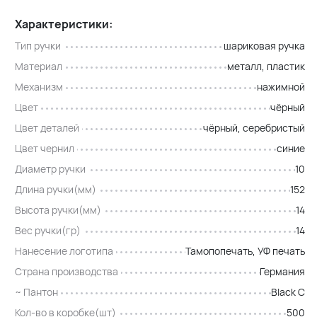
Характеристики:
Тип ручки
шариковая ручка
Материал
металл, пластик
Механизм
нажимной
Цвет
чёрный
Цвет деталей
чёрный, серебристый
Цвет чернил
синие
Диаметр ручки
10
Длина ручки(мм)
152
Высота ручки(мм)
14
Вес ручки(гр)
14
Нанесение логотипа
Тамопопечать, УФ печать
Страна производства
Германия
~ Пантон
Black C
Кол-во в коробке(шт)
500