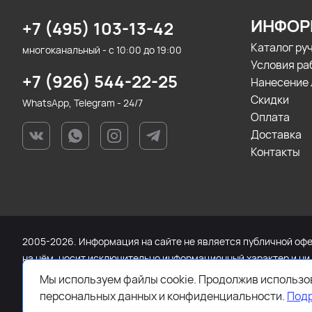
ИНФОР
+7 (495) 103-13-42
Каталог ру
многоканальный - с 10:00 до 19:00
Условия ра
+7 (926) 544-22-25
Нанесение 
Скидки
WhatsApp, Telegram - 24/7
Оплата
Доставка
Контакты
2005-2026. Информация на сайте не является публичной офер
на нём, носит исключительно информационный характер и ни
Федерации. Для получения подробной информации о наличии 
Мы используем файлы cookie. Продолжив использов
связи или по телефону +7 (495) 103-13-42.
персональных данных и конфиденциальности.
Под