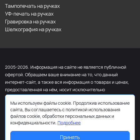
Тампопечать на ручках
УФ-печать на ручках
Гравировка на ручках
Шелкография на ручках
2005-2026. Информация на сайте не является публичной
офертой. Обращаем ваше внимание на то, что данный
интернет-сайт, а также вся информация о товарах и ценах,
предоставленная на нём, носит исключительно
информационный характер и ни при каких условиях не
Мы используем файлы cookie. Продолжив использование
является публичной офертой, определяемой положениями
сайта, Вы соглашаетесь с политикой использования
Статьи 437 Гражданского кодекса Российской Федерации.
файлов cookie, обработки персональных данных и
Для получения подробной информации о наличии и
конфиденциальности.
Подробнее
стоимости указанных товаров и (или) услуг, пожалуйста,
обращайтесь к менеджеру сайта с помощью специальной
Принять