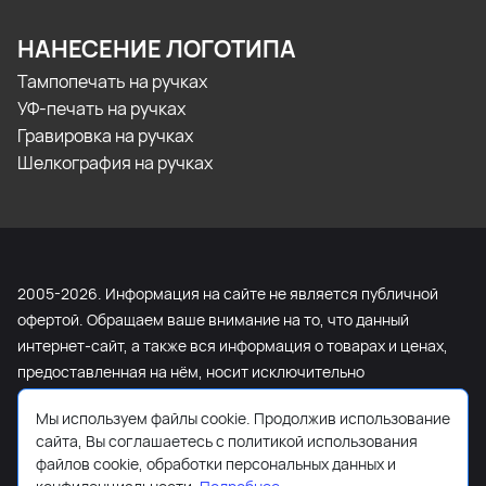
НАНЕСЕНИЕ ЛОГОТИПА
Тампопечать на ручках
УФ-печать на ручках
Гравировка на ручках
Шелкография на ручках
2005-2026. Информация на сайте не является публичной
офертой. Обращаем ваше внимание на то, что данный
интернет-сайт, а также вся информация о товарах и ценах,
предоставленная на нём, носит исключительно
информационный характер и ни при каких условиях не
Мы используем файлы cookie. Продолжив использование
является публичной офертой, определяемой положениями
сайта, Вы соглашаетесь с политикой использования
Статьи 437 Гражданского кодекса Российской Федерации.
файлов cookie, обработки персональных данных и
Для получения подробной информации о наличии и