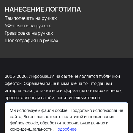
НАНЕСЕНИЕ ЛОГОТИПА
Тампопечать на ручках
УФ-печать на ручках
Гравировка на ручках
Шелкография на ручках
2005-2026. Информация на сайте не является публичной
офертой. Обращаем ваше внимание на то, что данный
интернет-сайт, а также вся информация о товарах и ценах,
предоставленная на нём, носит исключительно
информационный характер и ни при каких условиях не
Мы используем файлы cookie. Продолжив использование
является публичной офертой, определяемой положениями
сайта, Вы соглашаетесь с политикой использования
Статьи 437 Гражданского кодекса Российской Федерации.
файлов cookie, обработки персональных данных и
Для получения подробной информации о наличии и
конфиденциальности.
Подробнее