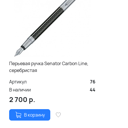
Перьевая ручка Senator Carbon Line,
серебристая
Артикул
76
В наличии
44
2 700
р.
В корзину