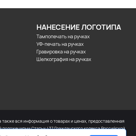
НАНЕСЕНИЕ ЛОГОТИПА
Тампопечать на ручках
УФ-печать на ручках
Гравировка на ручках
Шелкография на ручках
а также вся информация о товарах и ценах, предоставленная
ой положениями Статьи 437 Гражданского кодекса Российской
щайтесь к менеджеру сайта с помощью специальной формы