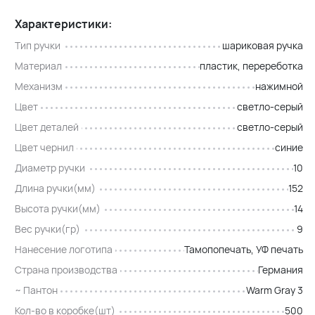
Характеристики:
Тип ручки
шариковая ручка
Материал
пластик, перереботка
Механизм
нажимной
Цвет
светло-серый
Цвет деталей
светло-серый
Цвет чернил
синие
Диаметр ручки
10
Длина ручки(мм)
152
Высота ручки(мм)
14
Вес ручки(гр)
9
Нанесение логотипа
Тамопопечать, УФ печать
Страна производства
Германия
~ Пантон
Warm Gray 3
Кол-во в коробке(шт)
500