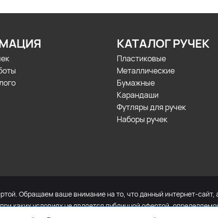
МАЦИЯ
КАТАЛОГ РУЧЕК
чек
Пластиковые
боты
Металлические
лого
Бумажные
Карандаши
Футляры для ручек
Наборы ручек
той. Обращаем ваше внимание на то, что данный интернет-сайт, 
 при каких условиях не является публичной офертой, определяем
и стоимости указанных товаров и (или) услуг, пожалуйста, обра