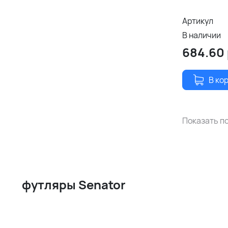
Артикул
В наличии
684.60
В ко
Показать по
футляры Senator