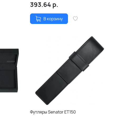
393.64
р.
В корзину
Футляры Senator ET150