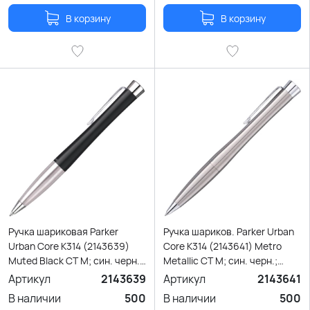
В корзину
В корзину
Ручка шариковая Parker
Ручка шариков. Parker Urban
Urban Core K314 (2143639)
Core K314 (2143641) Metro
Muted Black CT M; син. черн.;
Metallic CT M; син. черн.;
подар.кор.
подар.кор.
Артикул
2143639
Артикул
2143641
В наличии
500
В наличии
500