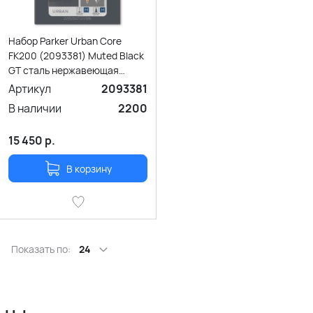
Набор Parker Urban Core
FK200 (2093381) Muted Black
GT сталь нержавеющая
подар.кор.
Артикул
2093381
В наличии
2200
15 450
р.
В корзину
Показать по:
24