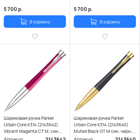
5 700
р.
5 700
р.
В корзину
В корзину
Шариковая ручка Parker
Шариковая ручка Parker
Urban Core K314 (2143642)
Urban Core K314 (2143640)
Vibrant Magenta CT M; син.
Muted Black GT M син. черн.
чернила; подар.кор.
подар.кор.
Артикул
2143642
Артикул
2143640