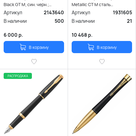
Black GT M; син. черн.;
Metallic CT M сталь
подар.кор.
нержавеющая подар.кор.
Артикул
2143640
Артикул
1931605
В наличии
500
В наличии
21
6 000
р.
10 468
р.
В корзину
В корзину
РАСПРОДАЖА