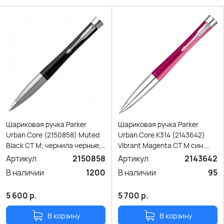
Шариковая ручка Parker
Шариковая ручка Parker
Urban Core (2150858) Muted
Urban Core K314 (2143642)
Black CT M; чернила черные,
Vibrant Magenta CT M син.
подар.кор.
черн. подар.кор.
Артикул
2150858
Артикул
2143642
В наличии
1200
В наличии
95
5 600
р.
5 700
р.
В корзину
В корзину