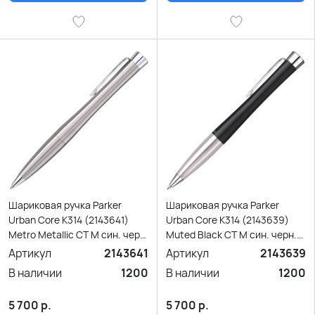
Шариковая ручка Parker
Шариковая ручка Parker
Urban Core K314 (2143641)
Urban Core K314 (2143639)
Metro Metallic CT M син. черн.
Muted Black CT M син. черн.
подар.кор.
подар.кор.
Артикул
2143641
Артикул
2143639
В наличии
1200
В наличии
1200
5 700
р.
5 700
р.