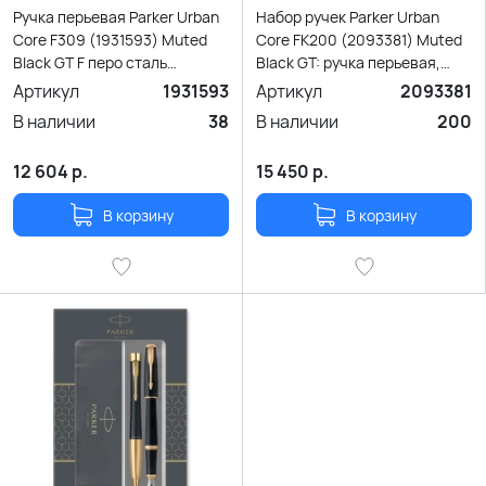
Ручка перьевая Parker Urban
Набор ручек Parker Urban
Core F309 (1931593) Muted
Core FK200 (2093381) Muted
Black GT F перо сталь
Black GT: ручка перьевая,
нержавеющая подар.кор.
ручка шариковая; подар.кор.
Артикул
1931593
Артикул
2093381
В наличии
38
В наличии
200
12 604
р.
15 450
р.
В корзину
В корзину