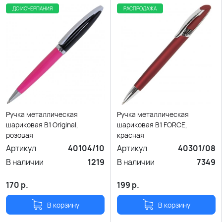
ДО ИСЧЕРПАНИЯ
РАСПРОДАЖА
Ручка металлическая
Ручка металлическая
шариковая B1 Original,
шариковая B1 FORCE,
розовая
красная
Артикул
40104/10
Артикул
40301/08
В наличии
1219
В наличии
7349
170
р.
199
р.
В корзину
В корзину