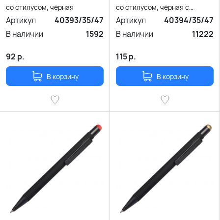
со стилусом, чёрная
со стилусом, чёрная с
серебристым
Артикул
40393/35/47
Артикул
40394/35/47
В наличии
1592
В наличии
11222
92
р.
115
р.
В корзину
В корзину