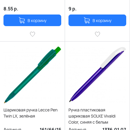
8.55
р.
9
р.
В корзину
В корзину
Шариковая ручка Lecce Pen
Ручка пластиковая
Twin LX, зелёная
шариковая SOLKE Vivaldi
Color, синяя с белым
Артикул
161/66/15
Артикул
1336.01.07