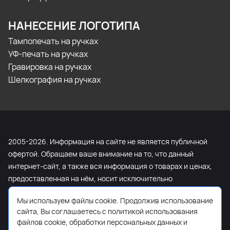
НАНЕСЕНИЕ ЛОГОТИПА
Тампопечать на ручках
УФ-печать на ручках
Гравировка на ручках
Шелкография на ручках
2005-2026. Информация на сайте не является публичной
офертой. Обращаем ваше внимание на то, что данный
интернет-сайт, а также вся информация о товарах и ценах,
предоставленная на нём, носит исключительно
информационный характер и ни при каких условиях не
Мы используем файлы cookie. Продолжив использование
является публичной офертой, определяемой положениями
сайта, Вы соглашаетесь с политикой использования
Статьи 437 Гражданского кодекса Российской Федерации.
файлов cookie, обработки персональных данных и
Для получения подробной информации о наличии и