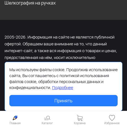
Шелкография на ручках
2005-2026. Информация на сайте не является публичной
офертой. Обращаем ваше внимание на то, что данный
интернет-сайт, а также вся информация о товарах и ценах,
предоставленная на нём, носит исключительно
информационный характер и ни при каких условиях не
Мы используем файлы cookie. Продолжив использование
является публичной офертой, определяемой положениями
сайта, Вы соглашаетесь с политикой использования
Статьи 437 Гражданского кодекса Российской Федерации.
файлов cookie, обработки персональных данных и
Для получения подробной информации о наличии и
конфиденциальности.
Подробнее
стоимости указанных товаров и (или) услуг, пожалуйста,
обращайтесь к менеджеру сайта с помощью специальной
Принять
формы связи или по телефону +7 (495) 103-13-42.
Главная
Каталог
Корзина
Избранное