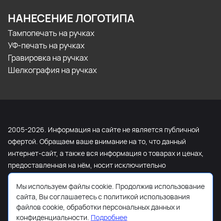
НАНЕСЕНИЕ ЛОГОТИПА
Тампопечать на ручках
УФ-печать на ручках
Гравировка на ручках
Шелкография на ручках
2005-2026. Информация на сайте не является публичной
офертой. Обращаем ваше внимание на то, что данный
интернет-сайт, а также вся информация о товарах и ценах,
предоставленная на нём, носит исключительно
информационный характер и ни при каких условиях не
Мы используем файлы cookie. Продолжив использование
является публичной офертой, определяемой положениями
сайта, Вы соглашаетесь с политикой использования
Статьи 437 Гражданского кодекса Российской Федерации.
файлов cookie, обработки персональных данных и
Для получения подробной информации о наличии и
конфиденциальности.
Подробнее