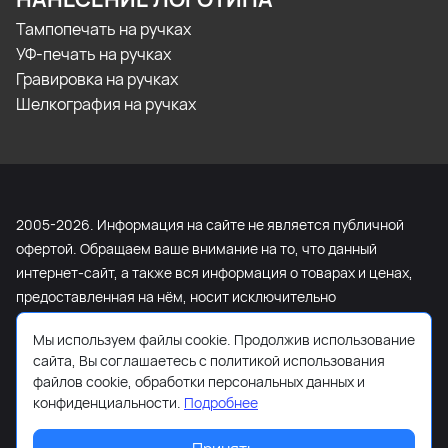
Тампопечать на ручках
УФ-печать на ручках
Гравировка на ручках
Шелкография на ручках
2005-2026. Информация на сайте не является публичной
офертой. Обращаем ваше внимание на то, что данный
интернет-сайт, а также вся информация о товарах и ценах,
предоставленная на нём, носит исключительно
информационный характер и ни при каких условиях не
Мы используем файлы cookie. Продолжив использование
является публичной офертой, определяемой положениями
сайта, Вы соглашаетесь с политикой использования
Статьи 437 Гражданского кодекса Российской Федерации.
файлов cookie, обработки персональных данных и
Для получения подробной информации о наличии и
конфиденциальности.
Подробнее
стоимости указанных товаров и (или) услуг, пожалуйста,
обращайтесь к менеджеру сайта с помощью специальной