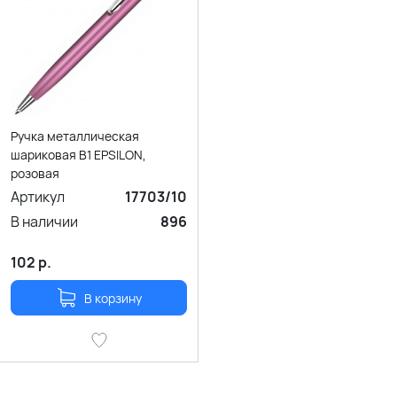
Ручка металлическая
шариковая B1 EPSILON,
розовая
Артикул
17703/10
В наличии
896
102
р.
В корзину