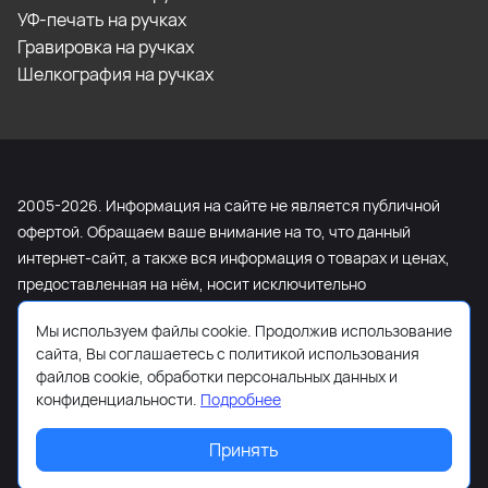
УФ-печать на ручках
Гравировка на ручках
Шелкография на ручках
2005-2026. Информация на сайте не является публичной
офертой. Обращаем ваше внимание на то, что данный
интернет-сайт, а также вся информация о товарах и ценах,
предоставленная на нём, носит исключительно
информационный характер и ни при каких условиях не
Мы используем файлы cookie. Продолжив использование
является публичной офертой, определяемой положениями
сайта, Вы соглашаетесь с политикой использования
Статьи 437 Гражданского кодекса Российской Федерации.
файлов cookie, обработки персональных данных и
Для получения подробной информации о наличии и
конфиденциальности.
Подробнее
стоимости указанных товаров и (или) услуг, пожалуйста,
обращайтесь к менеджеру сайта с помощью специальной
Принять
формы связи или по телефону +7 (495) 103-13-42.