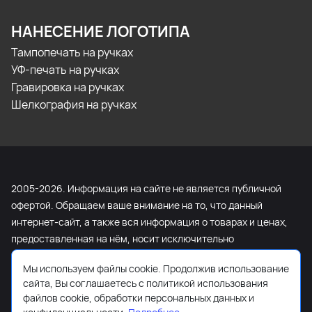
НАНЕСЕНИЕ ЛОГОТИПА
Тампопечать на ручках
УФ-печать на ручках
Гравировка на ручках
Шелкография на ручках
2005-2026. Информация на сайте не является публичной
офертой. Обращаем ваше внимание на то, что данный
интернет-сайт, а также вся информация о товарах и ценах,
предоставленная на нём, носит исключительно
информационный характер и ни при каких условиях не
Мы используем файлы cookie. Продолжив использование
является публичной офертой, определяемой положениями
сайта, Вы соглашаетесь с политикой использования
Статьи 437 Гражданского кодекса Российской Федерации.
файлов cookie, обработки персональных данных и
Для получения подробной информации о наличии и