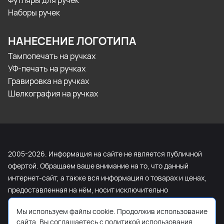
Футляры для ручек
Наборы ручек
НАНЕСЕНИЕ ЛОГОТИПА
Тампопечать на ручках
УФ-печать на ручках
Гравировка на ручках
Шелкография на ручках
2005-2026. Информация на сайте не является публичной
офертой. Обращаем ваше внимание на то, что данный
интернет-сайт, а также вся информация о товарах и ценах,
предоставленная на нём, носит исключительно
информационный характер и ни при каких условиях не
Мы используем файлы cookie. Продолжив использование
является публичной офертой, определяемой положениями
сайта, Вы соглашаетесь с политикой использования