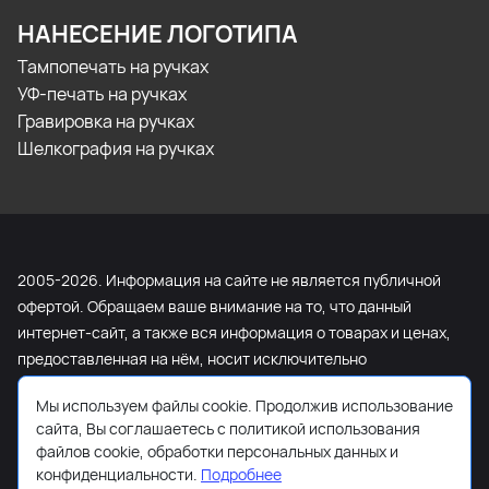
НАНЕСЕНИЕ ЛОГОТИПА
Тампопечать на ручках
УФ-печать на ручках
Гравировка на ручках
Шелкография на ручках
2005-2026. Информация на сайте не является публичной
офертой. Обращаем ваше внимание на то, что данный
интернет-сайт, а также вся информация о товарах и ценах,
предоставленная на нём, носит исключительно
информационный характер и ни при каких условиях не
Мы используем файлы cookie. Продолжив использование
является публичной офертой, определяемой положениями
сайта, Вы соглашаетесь с политикой использования
Статьи 437 Гражданского кодекса Российской Федерации.
файлов cookie, обработки персональных данных и
Для получения подробной информации о наличии и
конфиденциальности.
Подробнее