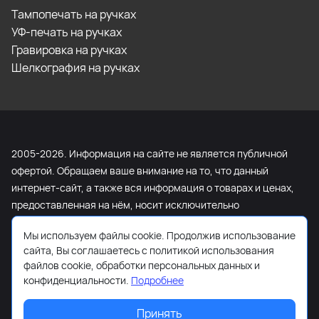
Тампопечать на ручках
УФ-печать на ручках
Гравировка на ручках
Шелкография на ручках
2005-2026. Информация на сайте не является публичной
офертой. Обращаем ваше внимание на то, что данный
интернет-сайт, а также вся информация о товарах и ценах,
предоставленная на нём, носит исключительно
информационный характер и ни при каких условиях не
Мы используем файлы cookie. Продолжив использование
является публичной офертой, определяемой положениями
сайта, Вы соглашаетесь с политикой использования
Статьи 437 Гражданского кодекса Российской Федерации.
файлов cookie, обработки персональных данных и
Для получения подробной информации о наличии и
конфиденциальности.
Подробнее
стоимости указанных товаров и (или) услуг, пожалуйста,
обращайтесь к менеджеру сайта с помощью специальной
Принять