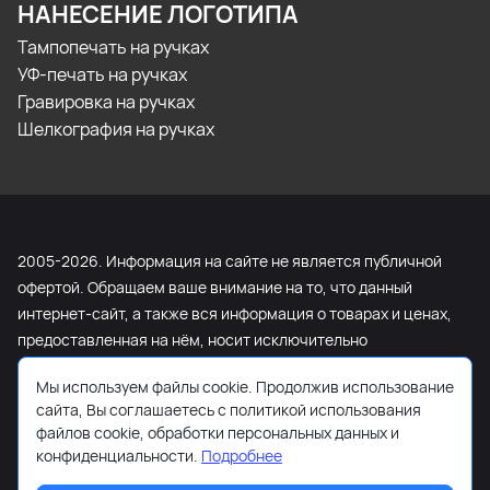
НАНЕСЕНИЕ ЛОГОТИПА
Тампопечать на ручках
УФ-печать на ручках
Гравировка на ручках
Шелкография на ручках
2005-2026. Информация на сайте не является публичной
офертой. Обращаем ваше внимание на то, что данный
интернет-сайт, а также вся информация о товарах и ценах,
предоставленная на нём, носит исключительно
информационный характер и ни при каких условиях не
Мы используем файлы cookie. Продолжив использование
является публичной офертой, определяемой положениями
сайта, Вы соглашаетесь с политикой использования
Статьи 437 Гражданского кодекса Российской Федерации.
файлов cookie, обработки персональных данных и
Для получения подробной информации о наличии и
конфиденциальности.
Подробнее
стоимости указанных товаров и (или) услуг, пожалуйста,