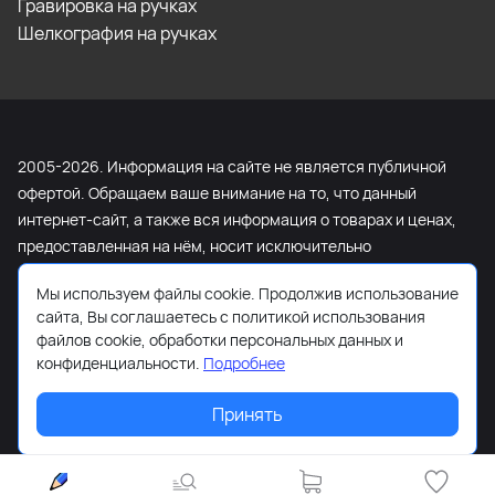
Гравировка на ручках
Шелкография на ручках
2005-2026. Информация на сайте не является публичной
офертой. Обращаем ваше внимание на то, что данный
интернет-сайт, а также вся информация о товарах и ценах,
предоставленная на нём, носит исключительно
информационный характер и ни при каких условиях не
Мы используем файлы cookie. Продолжив использование
является публичной офертой, определяемой положениями
сайта, Вы соглашаетесь с политикой использования
Статьи 437 Гражданского кодекса Российской Федерации.
файлов cookie, обработки персональных данных и
Для получения подробной информации о наличии и
конфиденциальности.
Подробнее
стоимости указанных товаров и (или) услуг, пожалуйста,
обращайтесь к менеджеру сайта с помощью специальной
Принять
формы связи или по телефону +7 (495) 103-13-42.