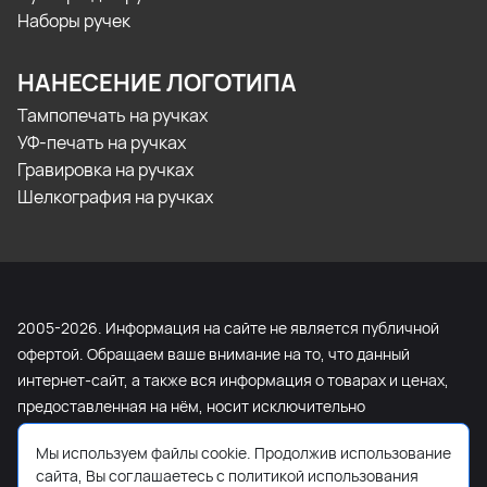
Наборы ручек
НАНЕСЕНИЕ ЛОГОТИПА
Тампопечать на ручках
УФ-печать на ручках
Гравировка на ручках
Шелкография на ручках
2005-2026. Информация на сайте не является публичной
офертой. Обращаем ваше внимание на то, что данный
интернет-сайт, а также вся информация о товарах и ценах,
предоставленная на нём, носит исключительно
информационный характер и ни при каких условиях не
Мы используем файлы cookie. Продолжив использование
является публичной офертой, определяемой положениями
сайта, Вы соглашаетесь с политикой использования
Статьи 437 Гражданского кодекса Российской Федерации.