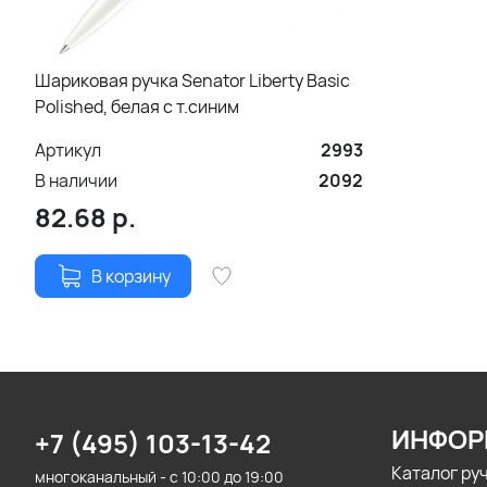
Шариковая ручка Senator Liberty Basic
Polished, белая с т.синим
Артикул
2993
В наличии
2092
82.68
р.
В корзину
ИНФОР
+7 (495) 103-13-42
Каталог ру
многоканальный - с 10:00 до 19:00