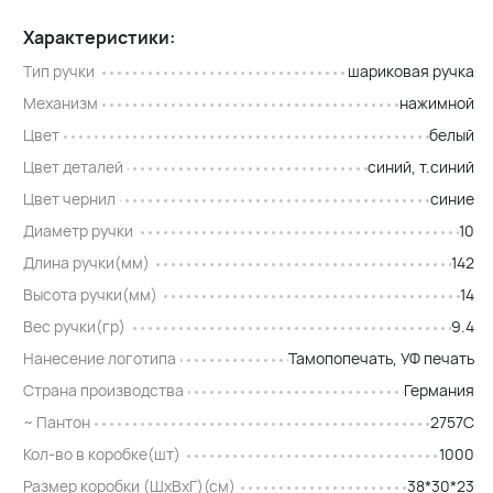
Характеристики:
Тип ручки
шариковая ручка
Механизм
нажимной
Цвет
белый
Цвет деталей
синий, т.синий
Цвет чернил
синие
Диаметр ручки
10
Длина ручки(мм)
142
Высота ручки(мм)
14
Вес ручки(гр)
9.4
Нанесение логотипа
Тамопопечать, УФ печать
Страна производства
Германия
~ Пантон
2757С
Кол-во в коробке(шт)
1000
Размер коробки (ШхВхГ)(см)
38*30*23