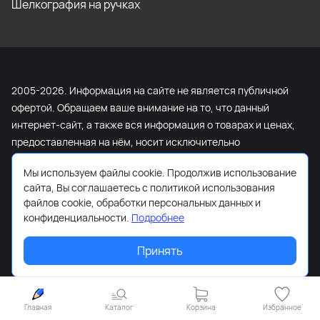
Шелкография на ручках
2005-2026. Информация на сайте не является публичной
офертой. Обращаем ваше внимание на то, что данный
интернет-сайт, а также вся информация о товарах и ценах,
предоставленная на нём, носит исключительно
информационный характер и ни при каких условиях не
Мы используем файлы cookie. Продолжив использование
является публичной офертой, определяемой положениями
сайта, Вы соглашаетесь с политикой использования
Статьи 437 Гражданского кодекса Российской Федерации.
файлов cookie, обработки персональных данных и
Для получения подробной информации о наличии и
конфиденциальности.
Подробнее
стоимости указанных товаров и (или) услуг, пожалуйста,
обращайтесь к менеджеру сайта с помощью специальной
Принять
формы связи или по телефону +7 (495) 103-13-42.
Главная
Каталог
Корзина
Избранное