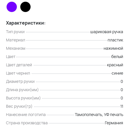
Характеристики:
Тип ручки
шариковая ручка
Материал
пластик
Механизм
нажимной
Цвет
белый
Цвет деталей
красный
Цвет чернил
синие
Диаметр ручки
0
Длина ручки(мм)
0
Высота ручки(мм)
0
Вес ручки(гр)
11
Нанесение логотипа
Тамопопечать, УФ печать
Страна производства
Германия