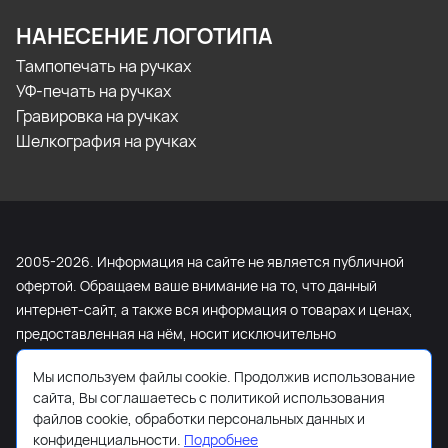
НАНЕСЕНИЕ ЛОГОТИПА
Тампопечать на ручках
УФ-печать на ручках
Гравировка на ручках
Шелкография на ручках
2005-2026. Информация на сайте не является публичной
офертой. Обращаем ваше внимание на то, что данный
интернет-сайт, а также вся информация о товарах и ценах,
предоставленная на нём, носит исключительно
информационный характер и ни при каких условиях не
Мы используем файлы cookie. Продолжив использование
является публичной офертой, определяемой положениями
сайта, Вы соглашаетесь с политикой использования
Статьи 437 Гражданского кодекса Российской Федерации.
файлов cookie, обработки персональных данных и
Для получения подробной информации о наличии и
конфиденциальности.
Подробнее