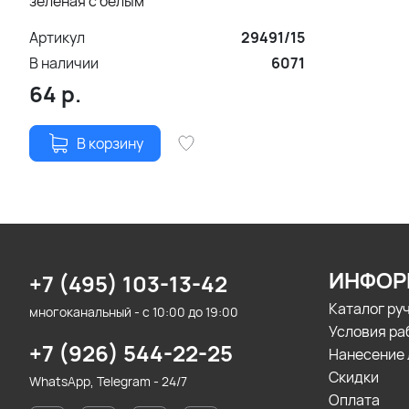
зеленая с белым
Артикул
29491/15
В наличии
6071
64
р.
В корзину
ИНФОР
+7 (495) 103-13-42
Каталог ру
многоканальный - с 10:00 до 19:00
Условия ра
+7 (926) 544-22-25
Нанесение 
Скидки
WhatsApp, Telegram - 24/7
Оплата