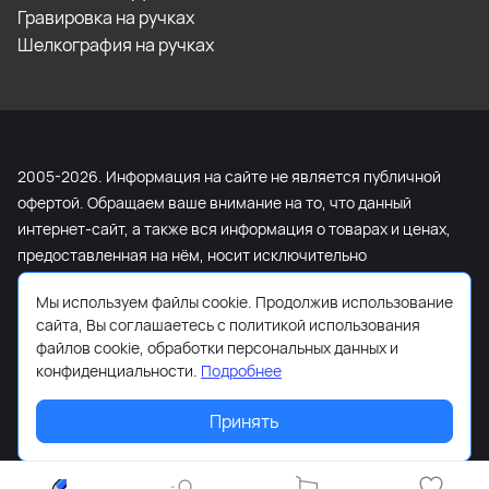
Гравировка на ручках
Шелкография на ручках
2005-2026. Информация на сайте не является публичной
офертой. Обращаем ваше внимание на то, что данный
интернет-сайт, а также вся информация о товарах и ценах,
предоставленная на нём, носит исключительно
информационный характер и ни при каких условиях не
Мы используем файлы cookie. Продолжив использование
является публичной офертой, определяемой положениями
сайта, Вы соглашаетесь с политикой использования
Статьи 437 Гражданского кодекса Российской Федерации.
файлов cookie, обработки персональных данных и
Для получения подробной информации о наличии и
конфиденциальности.
Подробнее
стоимости указанных товаров и (или) услуг, пожалуйста,
обращайтесь к менеджеру сайта с помощью специальной
Принять
формы связи или по телефону +7 (495) 103-13-42.