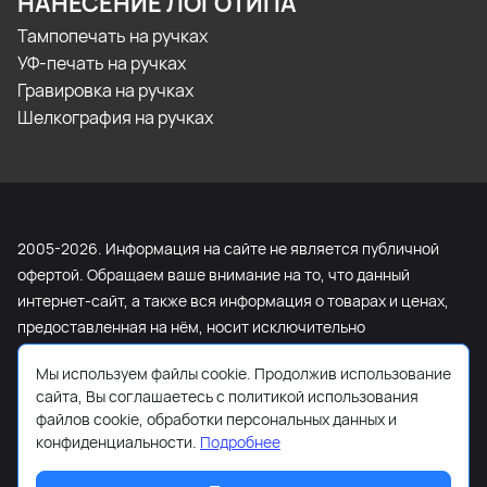
НАНЕСЕНИЕ ЛОГОТИПА
Тампопечать на ручках
УФ-печать на ручках
Гравировка на ручках
Шелкография на ручках
2005-2026. Информация на сайте не является публичной
офертой. Обращаем ваше внимание на то, что данный
интернет-сайт, а также вся информация о товарах и ценах,
предоставленная на нём, носит исключительно
информационный характер и ни при каких условиях не
Мы используем файлы cookie. Продолжив использование
является публичной офертой, определяемой положениями
сайта, Вы соглашаетесь с политикой использования
Статьи 437 Гражданского кодекса Российской Федерации.
файлов cookie, обработки персональных данных и
Для получения подробной информации о наличии и
конфиденциальности.
Подробнее
стоимости указанных товаров и (или) услуг, пожалуйста,
обращайтесь к менеджеру сайта с помощью специальной