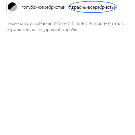
голубой/серебристый
т.красный/серебристый
Перьевая ручка Parker 51 Core (2123496) Burgundy F; сталь
нержавеющая; подарочная коробка.