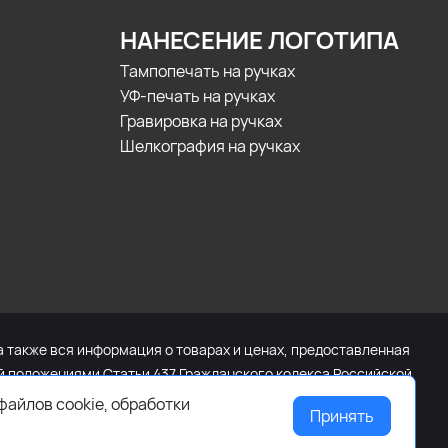
НАНЕСЕНИЕ ЛОГОТИПА
Тампопечать на ручках
УФ-печать на ручках
Гравировка на ручках
Шелкография на ручках
а также вся информация о товарах и ценах, предоставленная
ой положениями Статьи 437 Гражданского кодекса Российской
щайтесь к менеджеру сайта с помощью специальной формы
файлов cookie, обработки
Принять