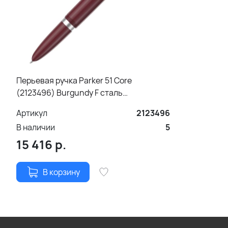
Перьевая ручка Parker 51 Core
(2123496) Burgundy F сталь
нержавеющая; подар.кор..
Артикул
2123496
В наличии
5
15 416
р.
В корзину