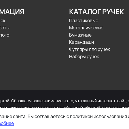
МАЦИЯ
КАТАЛОГ РУЧЕК
чек
Пластиковые
боты
Металлические
лого
Бумажные
Карандаши
Футляры для ручек
Наборы ручек
той. Обращаем ваше внимание на то, что данный интернет-сайт, 
 при каких условиях не является публичной офертой, определяем
и стоимости указанных товаров и (или) услуг, пожалуйста, обра
ание сайта, Вы соглашаетесь с политикой использования 
робнее