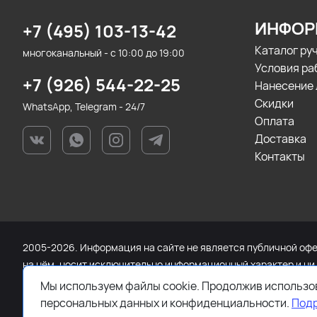
ИНФОР
+7 (495) 103-13-42
Каталог ру
многоканальный - с 10:00 до 19:00
Условия ра
+7 (926) 544-22-25
Нанесение 
Скидки
WhatsApp, Telegram - 24/7
Оплата
Доставка
Контакты
2005-2026. Информация на сайте не является публичной офер
на нём, носит исключительно информационный характер и ни
Федерации. Для получения подробной информации о наличии 
Мы используем файлы cookie. Продолжив использов
связи или по телефону +7 (495) 103-13-42.
персональных данных и конфиденциальности.
Под