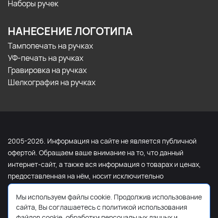
Наборы ручек
НАНЕСЕНИЕ ЛОГОТИПА
Тампопечать на ручках
УФ-печать на ручках
Гравировка на ручках
Шелкография на ручках
2005-2026. Информация на сайте не является публичной
офертой. Обращаем ваше внимание на то, что данный
интернет-сайт, а также вся информация о товарах и ценах,
предоставленная на нём, носит исключительно
информационный характер и ни при каких условиях не
Мы используем файлы cookie. Продолжив использование
является публичной офертой, определяемой положениями
сайта, Вы соглашаетесь с политикой использования
Статьи 437 Гражданского кодекса Российской Федерации.
файлов cookie, обработки персональных данных и