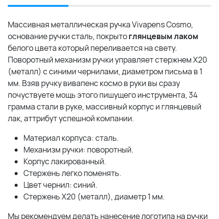
Массивная металлическая ручка Vivapens Cosmo,
основание ручки сталь, покрыто
глянцевым лаком
белого цвета который переливается на свету.
Поворотный механизм ручки управляет стержнем
Х20
(металл)
с синими чернилами, диаметром письма в 1
мм. Взяв ручку вивапенс космо в руки вы сразу
почуствуете мощь этого пишущего инструмента, 34
грамма стали в руке, массивный корпус и глянцевый
лак, аттрибут успешной компании.
Материал корпуса: сталь.
Механизм ручки: поворотный.
Корпус лакированный.
Стержень легко поменять.
Цвет чернил: синий.
Стержень Х20 (металл), диаметр 1 мм.
Мы рекомендуем делать нанесение логотипа на ручки