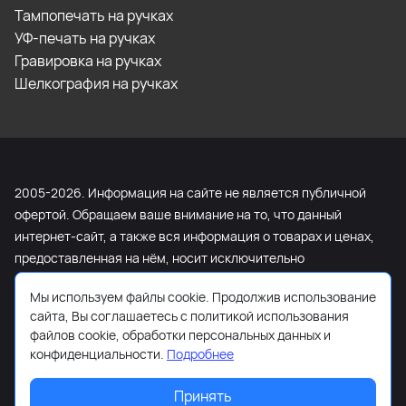
Тампопечать на ручках
УФ-печать на ручках
Гравировка на ручках
Шелкография на ручках
2005-2026. Информация на сайте не является публичной
офертой. Обращаем ваше внимание на то, что данный
интернет-сайт, а также вся информация о товарах и ценах,
предоставленная на нём, носит исключительно
информационный характер и ни при каких условиях не
Мы используем файлы cookie. Продолжив использование
является публичной офертой, определяемой положениями
сайта, Вы соглашаетесь с политикой использования
Статьи 437 Гражданского кодекса Российской Федерации.
файлов cookie, обработки персональных данных и
Для получения подробной информации о наличии и
конфиденциальности.
Подробнее
стоимости указанных товаров и (или) услуг, пожалуйста,
обращайтесь к менеджеру сайта с помощью специальной
Принять