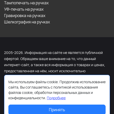
Тампопечать на ручках
УФ-печать на ручках
Гравировка на ручках
Шелкография на ручках
2005-2026. Информация на сайте не является публичной
офертой. Обращаем ваше внимание на то, что данный
интернет-сайт, а также вся информация о товарах и ценах,
предоставленная на нём, носит исключительно
информационный характер и ни при каких условиях не
Мы используем файлы cookie. Продолжив использование
является публичной офертой, определяемой положениями
сайта, Вы соглашаетесь с политикой использования
Статьи 437 Гражданского кодекса Российской Федерации.
файлов cookie, обработки персональных данных и
Для получения подробной информации о наличии и
конфиденциальности.
Подробнее
стоимости указанных товаров и (или) услуг, пожалуйста,
обращайтесь к менеджеру сайта с помощью специальной
Принять
формы связи или по телефону +7 (495) 103-13-42.