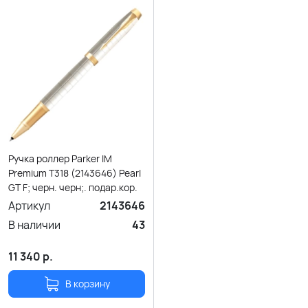
Ручка роллер Parker IM
Premium T318 (2143646) Pearl
GT F; черн. черн;. подар.кор.
Артикул
2143646
В наличии
43
11 340
р.
В корзину