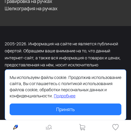
Гравировка на ручках
Шелкография на ручках
2005-2026. Информация на сайте не является публичной
офертой. Обращаем ваше внимание на то, что данный
интернет-сайт, а также вся информация о товарах и ценах,
предоставленная на нём, носит исключительно
информационный характер и ни при каких условиях не
Мы используем файлы cookie. Продолжив использование
является публичной офертой, определяемой положениями
сайта, Вы соглашаетесь с политикой использования
Статьи 437 Гражданского кодекса Российской Федерации.
файлов cookie, обработки персональных данных и
Для получения подробной информации о наличии и
конфиденциальности.
Подробнее
стоимости указанных товаров и (или) услуг, пожалуйста,
обращайтесь к менеджеру сайта с помощью специальной
Принять
формы связи или по телефону +7 (495) 103-13-42.