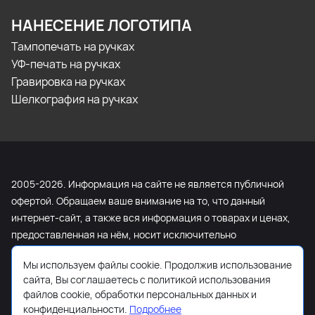
НАНЕСЕНИЕ ЛОГОТИПА
Тампопечать на ручках
УФ-печать на ручках
Гравировка на ручках
Шелкография на ручках
2005-2026. Информация на сайте не является публичной
офертой. Обращаем ваше внимание на то, что данный
интернет-сайт, а также вся информация о товарах и ценах,
предоставленная на нём, носит исключительно
информационный характер и ни при каких условиях не
Мы используем файлы cookie. Продолжив использование
является публичной офертой, определяемой положениями
сайта, Вы соглашаетесь с политикой использования
Статьи 437 Гражданского кодекса Российской Федерации.
файлов cookie, обработки персональных данных и
Для получения подробной информации о наличии и
конфиденциальности.
Подробнее