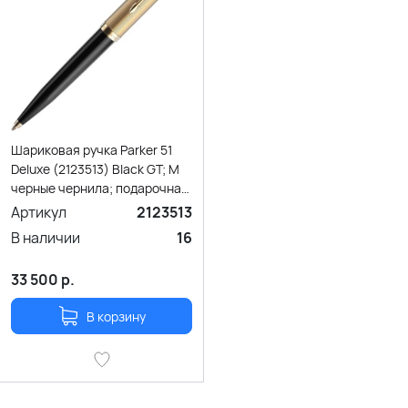
Шариковая ручка Parker 51
Deluxe (2123513) Black GT; M
черные чернила; подарочная
коробка.
Артикул
2123513
В наличии
16
33 500
р.
В корзину