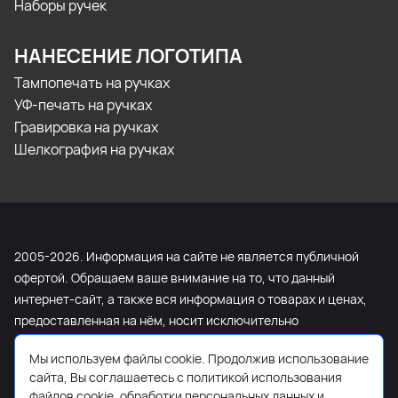
Наборы ручек
НАНЕСЕНИЕ ЛОГОТИПА
Тампопечать на ручках
УФ-печать на ручках
Гравировка на ручках
Шелкография на ручках
2005-2026. Информация на сайте не является публичной
офертой. Обращаем ваше внимание на то, что данный
интернет-сайт, а также вся информация о товарах и ценах,
предоставленная на нём, носит исключительно
информационный характер и ни при каких условиях не
Мы используем файлы cookie. Продолжив использование
является публичной офертой, определяемой положениями
сайта, Вы соглашаетесь с политикой использования
Статьи 437 Гражданского кодекса Российской Федерации.
файлов cookie, обработки персональных данных и