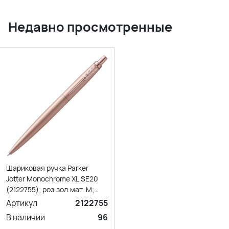
Недавно просмотренные
Шариковая ручка Parker
Jotter Monochrome XL SE20
(2122755); роз.зол.мат. M;
син. черн.; подар.кор.
Артикул
2122755
В наличии
96