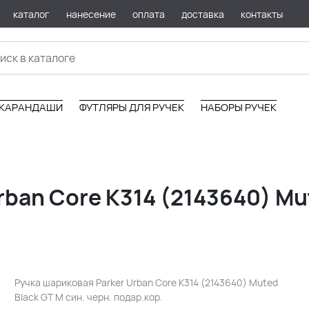
каталог
нанесение
оплата
доставка
контакты
КАРАНДАШИ
ФУТЛЯРЫ ДЛЯ РУЧЕК
НАБОРЫ РУЧЕК
ban Core K314 (2143640) Mu
Ручка шариковая Parker Urban Core K314 (2143640) Muted
Black GT M син. черн. подар.кор.