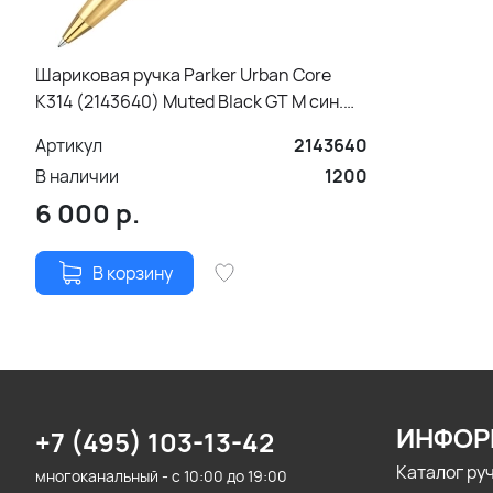
Шариковая ручка Parker Urban Core
K314 (2143640) Muted Black GT M син.
черн. подар.кор.
Артикул
2143640
В наличии
1200
6 000
р.
В корзину
ИНФОР
+7 (495) 103-13-42
Каталог ру
многоканальный - с 10:00 до 19:00