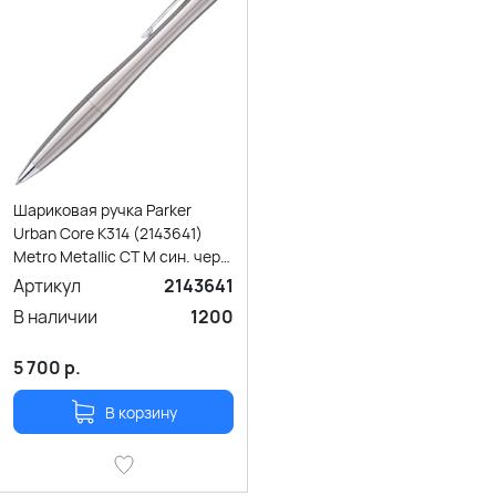
Шариковая ручка Parker
Urban Core K314 (2143641)
Metro Metallic CT M син. черн.
подар.кор.
Артикул
2143641
В наличии
1200
5 700
р.
В корзину