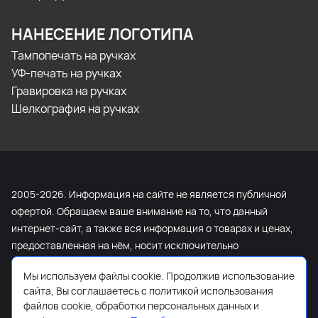
НАНЕСЕНИЕ ЛОГОТИПА
Тампопечать на ручках
УФ-печать на ручках
Гравировка на ручках
Шелкография на ручках
2005-2026. Информация на сайте не является публичной
офертой. Обращаем ваше внимание на то, что данный
интернет-сайт, а также вся информация о товарах и ценах,
предоставленная на нём, носит исключительно
информационный характер и ни при каких условиях не
Мы используем файлы cookie. Продолжив использование
является публичной офертой, определяемой положениями
сайта, Вы соглашаетесь с политикой использования
Статьи 437 Гражданского кодекса Российской Федерации.
файлов cookie, обработки персональных данных и
Для получения подробной информации о наличии и