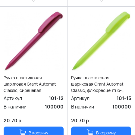
Ручка пластиковая
Ручка пластиковая
шариковая Grant Automat
шариковая Grant Automat
Classic, сиреневая
Classic, флюоресцентно-
жёлтая
Артикул
101-12
Артикул
101-15
В наличии
100000
В наличии
100000
20.70
р.
20.70
р.
В корзину
В корзину