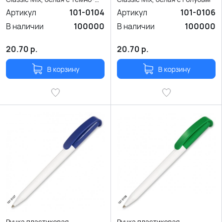
красным
Артикул
101-0104
Артикул
101-0106
В наличии
100000
В наличии
100000
20.70
р.
20.70
р.
В корзину
В корзину
Ручка пластиковая
Ручка пластиковая