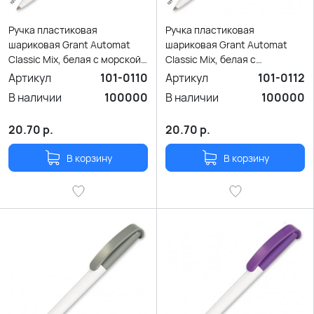
Ручка пластиковая
Ручка пластиковая
шариковая Grant Automat
шариковая Grant Automat
Classic Mix, белая с морской
Classic Mix, белая с
волной
сиреневым
Артикул
101-0110
Артикул
101-0112
В наличии
100000
В наличии
100000
20.70
р.
20.70
р.
В корзину
В корзину