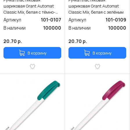
шариковая Grant Automat
шариковая Grant Automat
Classic Mix, белая с тёмно-
Classic Mix, белая с зелёным
синим
Артикул
101-0107
Артикул
101-0109
В наличии
100000
В наличии
100000
20.70
р.
20.70
р.
В корзину
В корзину