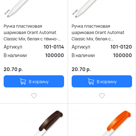
Ручка пластиковая
Ручка пластиковая
шариковая Grant Automat
шариковая Grant Automat
Classic Mix, белая с тёмно-
Classic Mix, белая с
серым
фиолетовым
Артикул
101-0114
Артикул
101-0120
В наличии
100000
В наличии
100000
20.70
р.
20.70
р.
В корзину
В корзину