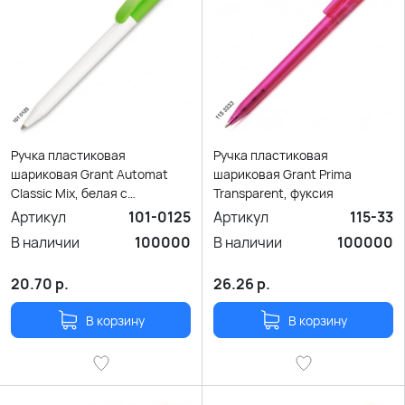
Ручка пластиковая
Ручка пластиковая
шариковая Grant Automat
шариковая Grant Prima
Classic Mix, белая с
Transparent, фуксия
фисташковым
Артикул
101-0125
Артикул
115-33
В наличии
100000
В наличии
100000
20.70
р.
26.26
р.
В корзину
В корзину