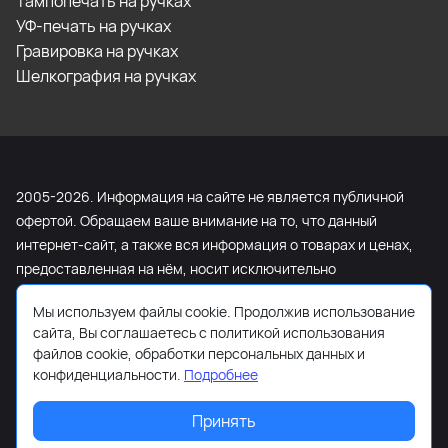
Тампопечать на ручках
УФ-печать на ручках
Гравировка на ручках
Шелкография на ручках
2005-2026. Информация на сайте не является публичной
офертой. Обращаем ваше внимание на то, что данный
интернет-сайт, а также вся информация о товарах и ценах,
предоставленная на нём, носит исключительно
информационный характер и ни при каких условиях не
Мы используем файлы cookie. Продолжив использование
является публичной офертой, определяемой положениями
сайта, Вы соглашаетесь с политикой использования
Статьи 437 Гражданского кодекса Российской Федерации.
файлов cookie, обработки персональных данных и
Для получения подробной информации о наличии и
конфиденциальности.
Подробнее
стоимости указанных товаров и (или) услуг, пожалуйста,
обращайтесь к менеджеру сайта с помощью специальной
Принять
формы связи или по телефону +7 (495) 103-13-42.