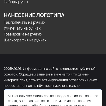
Наборы ручек
НАНЕСЕНИЕ ЛОГОТИПА
Тампопечать на ручках
УФ-печать на ручках
Гравировка на ручках
Шелкография на ручках
2005-2026. Информация на сайте не является публичной
офертой. Обращаем ваше внимание на то, что данный
интернет-сайт, а также вся информация о товарах и ценах,
предоставленная на нём, носит исключительно
информационный характер и ни при каких условиях не
Мы используем файлы cookie. Продолжив использование
является публичной офертой, определяемой положениями
сайта, Вы соглашаетесь с политикой использования
Статьи 437 Гражданского кодекса Российской Федерации.
файлов cookie, обработки персональных данных и