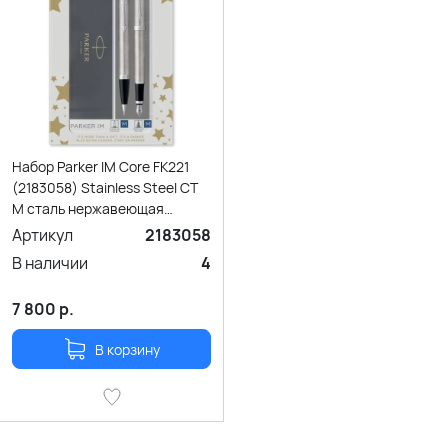
Набор Parker IM Core FK221
(2183058) Stainless Steel CT
M сталь нержавеющая
подар.кор.
Артикул
2183058
В наличии
4
7 800
р.
В корзину