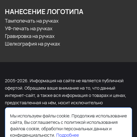
НАНЕСЕНИЕ ЛОГОТИПА
Тампопечать на ручках
УФ-печать на ручках
Гравировка на ручках
Шелкография на ручках
2005-2026. Информация на сайте не является публичной
офертой. Обращаем ваше внимание на то, что данный
интернет-сайт, а также вся информация о товарах и ценах,
предоставленная на нём, носит исключительно
информационный характер и ни при каких условиях не
Мы используем файлы cookie. Продолжив использование
является публичной офертой, определяемой положениями
сайта, Вы соглашаетесь с политикой использования
Статьи 437 Гражданского кодекса Российской Федерации.
файлов cookie, обработки персональных данных и
Для получения подробной информации о наличии и
конфиденциальности.
Подробнее