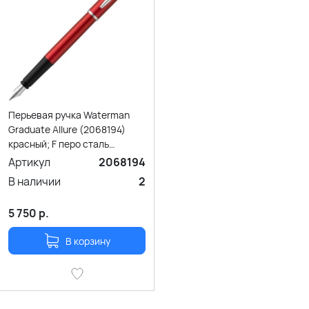
Перьевая ручка Waterman
Graduate Allure (2068194)
красный; F перо сталь
нержавеющая; подарочная
Артикул
2068194
коробка.
В наличии
2
5 750
р.
В корзину